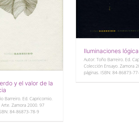
Iluminaciones lógic
Autor: Toño Barreiro. Ed. Cap
Colección Ensayo. Zamora 2
páginas. ISBN: 84-86873-77
erdo y el valor de la
cia
o Barreiro. Ed. Capricornio.
 Arte. Zamora 2000. 97
ISBN: 84-86873-78-9