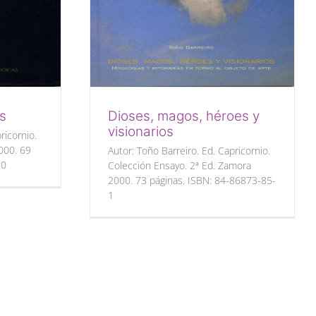
as
Dioses, magos, héroes y
visionarios
ricornio.
000. 69
Autor: Toño Barreiro. Ed. Capricornio.
-0
Colección Ensayo. 2ª Ed. Zamora
2000. 73 páginas. ISBN: 84-86873-85-
1