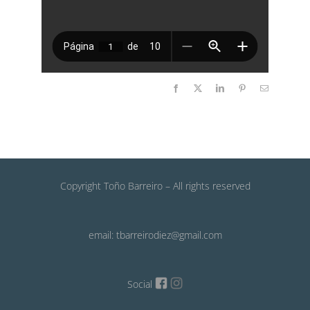
Facebook
X
LinkedIn
Pinterest
Email
Copyright Toño Barreiro – All rights reserved
email: tbarreirodiez@gmail.com
Social