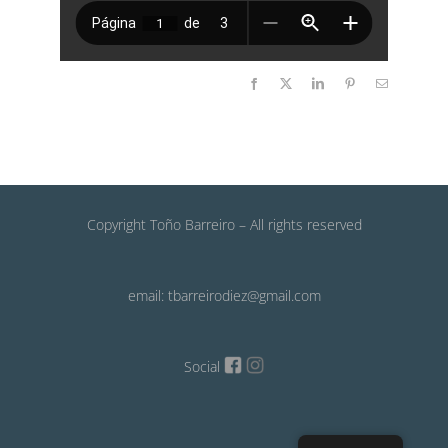
Facebook
X
LinkedIn
Pinterest
Email
Copyright Toño Barreiro – All rights reserved
email: tbarreirodiez@gmail.com
Social