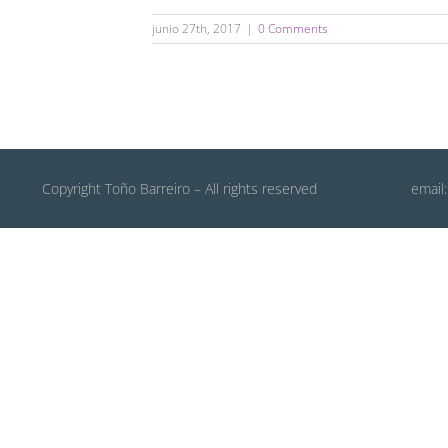
junio 27th, 2017
|
0 Comments
Copyright Toño Barreiro – All rights reserved
email