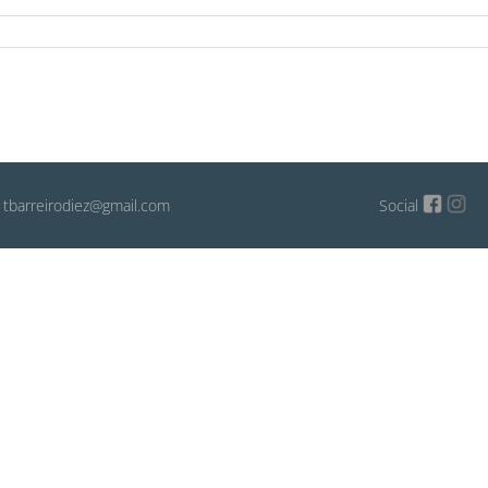
: tbarreirodiez@gmail.com
Social