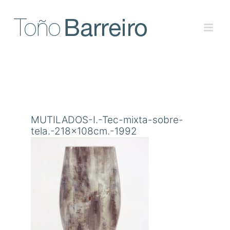
Skip
to
content
MUTILADOS-I.-Tec-mixta-sobre-
tela.-218x108cm.-1992