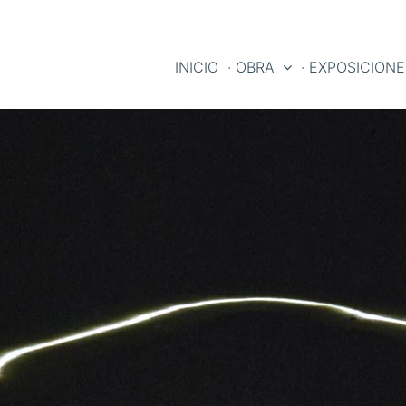
INICIO
· OBRA
· EXPOSICION