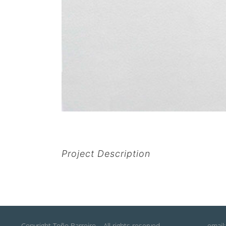
Project Description
Copyright Toño Barreiro – All rights reserved
email