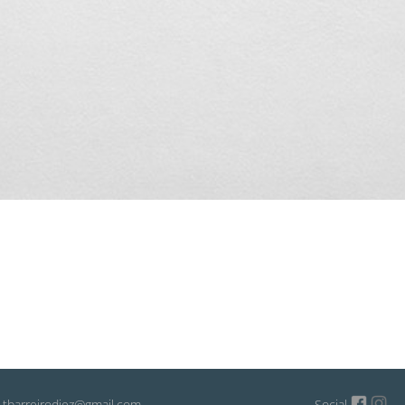
: tbarreirodiez@gmail.com
Social