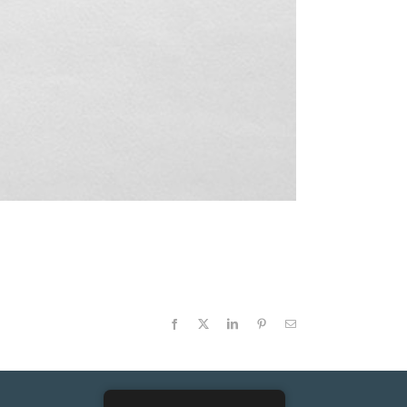
Facebook
X
LinkedIn
Pinterest
Email