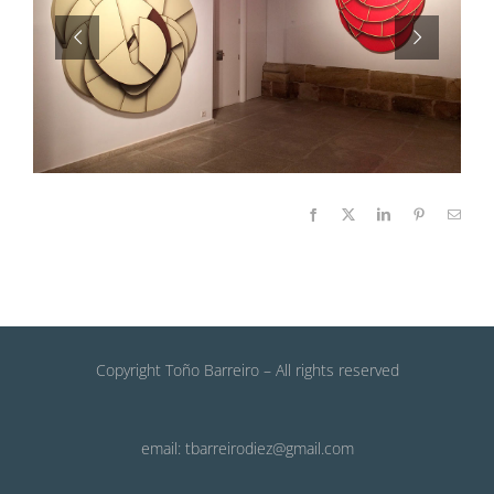
Facebook
X
LinkedIn
Pinterest
Email
Copyright Toño Barreiro – All rights reserved
email: tbarreirodiez@gmail.com