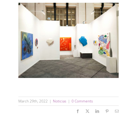
March 29th, 2022
|
Noticias
|
0 Comments
Facebook
X
LinkedIn
Pinterest
Email