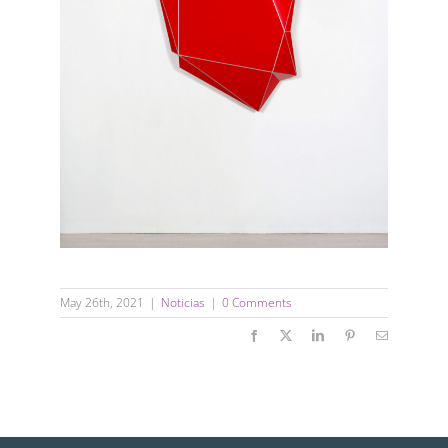
May 26th, 2021
|
Noticias
|
0 Comments
Facebook
X
LinkedIn
Pinterest
Email