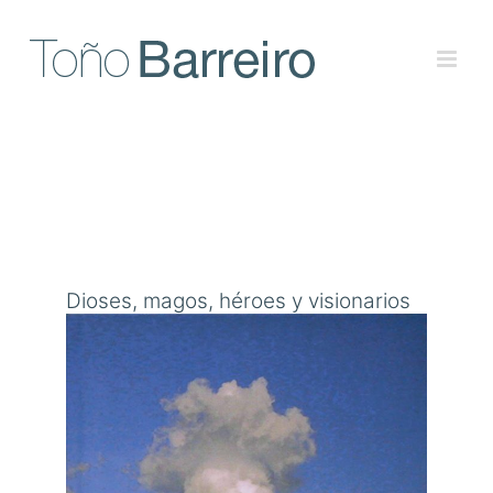
Skip
to
content
Dioses, magos, héroes y visionarios
View
Larger
Image