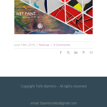
June 16th, 2016
|
Noticias
|
0 Comments
Facebook
X
LinkedIn
Pinterest
Email
Copyright Toño Barreiro – All rights reserved
email: tbarreirodiez@gmail.com