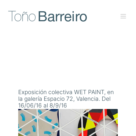
Skip
to
content
Exposición colectiva WET PAINT, en
la galería Espacio 72, Valencia. Del
16/06/16 al 8/9/16
View
Larger
Image